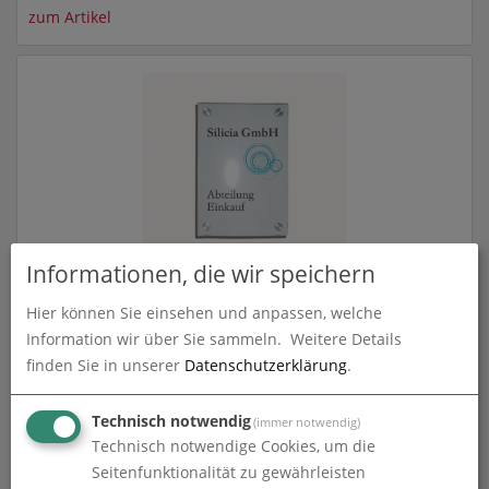
zum Artikel
Informationen, die wir speichern
Wandschild | System Seeshaupt | DIN A3 hoch
Hier können Sie einsehen und anpassen, welche
zum Artikel
Information wir über Sie sammeln.
Weitere Details
finden Sie in unserer
Datenschutzerklärung
.
Technisch notwendig
(immer notwendig)
Technisch notwendige Cookies, um die
Seitenfunktionalität zu gewährleisten