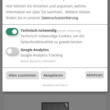
Aufkleber Polymer 3D - weiß
Hier können Sie einsehen und anpassen, welche
Information wir über Sie sammeln.
Weitere Details
zum Artikel
finden Sie in unserer
Datenschutzerklärung
.
Technisch notwendig
(immer notwendig)
Technisch notwendige Cookies, um die
Seitenfunktionalität zu gewährleisten
Google Analytics
Google Analytics Tracking
Zweck
:
Besucher-Statistiken
Backlightfolie mit freier Größe
Ablehnen
Allen zustimmen
Akzeptieren
Realisiert mit Klaro!
zum Artikel