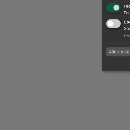
Te
Tec
Goo
Goo
Zwe
Allen zus