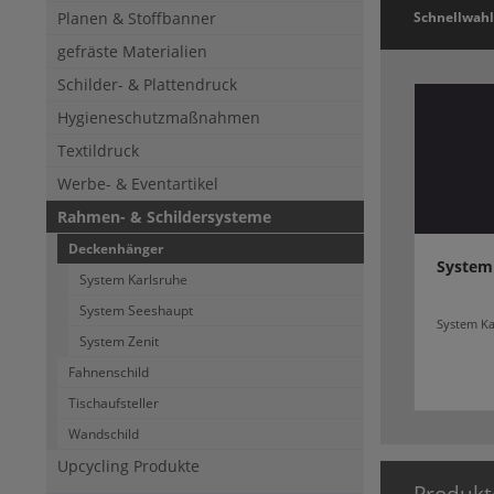
Planen & Stoffbanner
Schnellwahl
gefräste Materialien
Schilder- & Plattendruck
Hygieneschutzmaßnahmen
Textildruck
Werbe- & Eventartikel
Rahmen- & Schildersysteme
Deckenhänger
System
System Karlsruhe
System Seeshaupt
System Ka
System Zenit
Fahnenschild
Tischaufsteller
Wandschild
Upcycling Produkte
Produkt