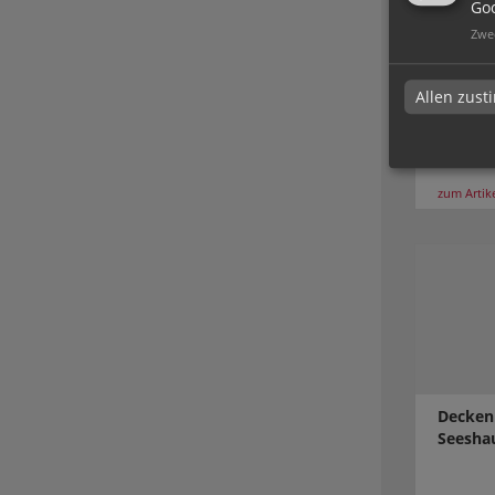
Goo
Zwe
Decken
Allen zus
Karlsru
zum Artik
Decken
Seesha