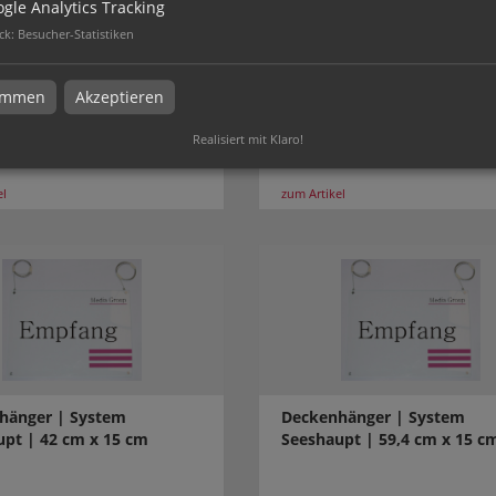
gle Analytics Tracking
ck
:
Besucher-Statistiken
hänger | System
Deckenhänger | System
timmen
Akzeptieren
he | DIN A3 quer
Karlsruhe | DIN A4 quer
Realisiert mit Klaro!
el
zum Artikel
hänger | System
Deckenhänger | System
upt | 42 cm x 15 cm
Seeshaupt | 59,4 cm x 15 c