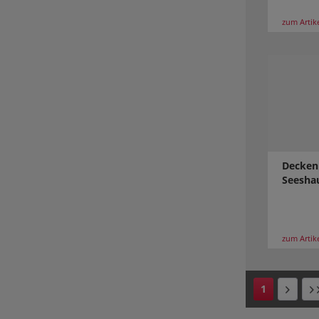
zum Artik
Decken
Seesha
zum Artik
1