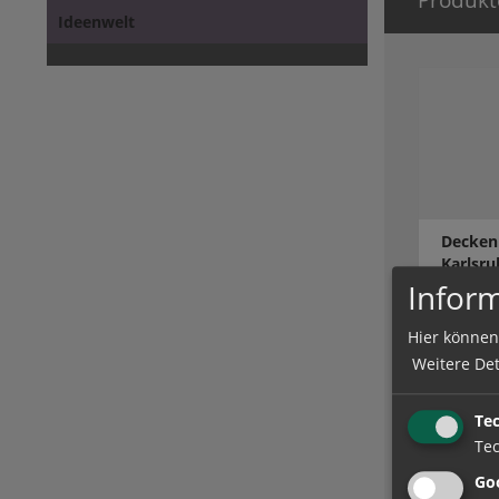
Ideenwelt
Decken
Karlsru
Inform
Hier können
zum Artik
Weitere Det
Te
Tec
Goo