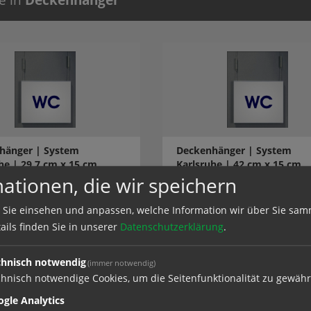
hänger | System
Deckenhänger | System
he | 29,7 cm x 15 cm
Karlsruhe | 42 cm x 15 cm
ationen, die wir speichern
 Sie einsehen und anpassen, welche Information wir über Sie sam
el
zum Artikel
ails finden Sie in unserer
Datenschutzerklärung
.
chnisch notwendig
(immer notwendig)
hnisch notwendige Cookies, um die Seitenfunktionalität zu gewähr
gle Analytics