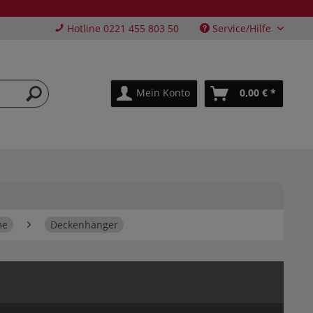
Hotline 0221 455 803 50
Service/Hilfe
Mein Konto
0,00 € *
me
Deckenhänger