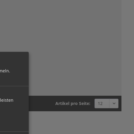
meln.
leisten
Artikel pro Seite: