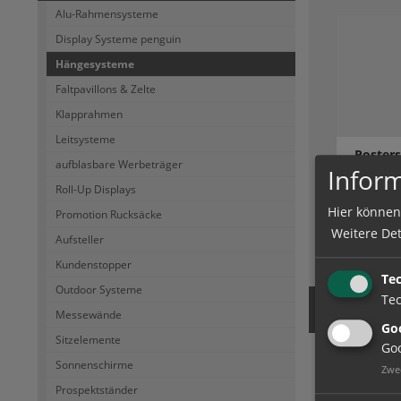
Alu-Rahmensysteme
Display Systeme penguin
Hängesysteme
Faltpavillons & Zelte
Klapprahmen
Leitsysteme
Poster
aufblasbare Werbeträger
Inform
Roll-Up Displays
Hier können
Promotion Rucksäcke
Weitere Det
Aufsteller
zum Artik
Kundenstopper
Te
Outdoor Systeme
Tec
Messewände
Goo
Sitzelemente
Goo
Sonnenschirme
Zwe
Prospektständer