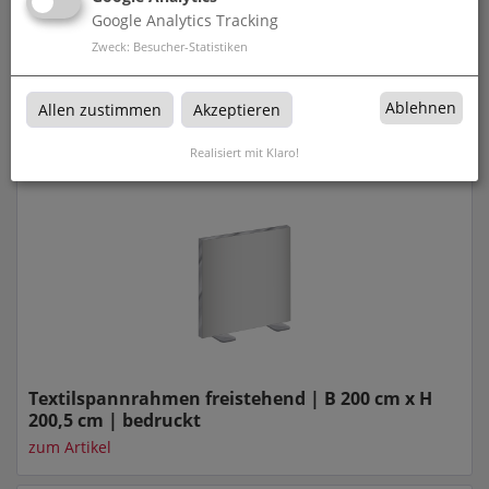
Google Analytics Tracking
Zweck
:
Besucher-Statistiken
Textilspannrahmen freistehend | B 100 cm x H
200,5 cm | bedruckt
Ablehnen
Allen zustimmen
Akzeptieren
zum Artikel
Realisiert mit Klaro!
Textilspannrahmen freistehend | B 200 cm x H
200,5 cm | bedruckt
zum Artikel