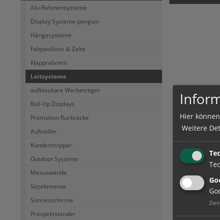
Alu-Rahmensysteme
Display Systeme penguin
Hängesysteme
Faltpavillons & Zelte
Klapprahmen
Leitsysteme
aufblasbare Werbeträger
Inform
Roll-Up Displays
Hier können
Promotion Rucksäcke
Weitere Det
Aufsteller
Kundenstopper
Te
Outdoor Systeme
Tec
Messewände
Goo
Sitzelemente
Goo
Sonnenschirme
Zwe
Prospektständer