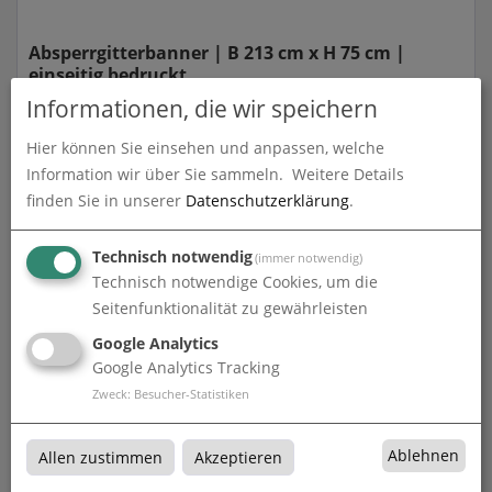
Absperrgitterbanner | B 213 cm x H 75 cm |
einseitig bedruckt
zum Artikel
Informationen, die wir speichern
Hier können Sie einsehen und anpassen, welche
Information wir über Sie sammeln.
Weitere Details
finden Sie in unserer
Datenschutzerklärung
.
Technisch notwendig
(immer notwendig)
Technisch notwendige Cookies, um die
Seitenfunktionalität zu gewährleisten
Google Analytics
Google Analytics Tracking
Absperrgitterbanner | B 233 cm x H 75 cm |
einseitig bedruckt
Zweck
:
Besucher-Statistiken
zum Artikel
Ablehnen
Allen zustimmen
Akzeptieren