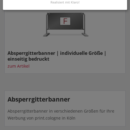
Realisiert mit Klaro!
Absperrgitterbanner | individuelle Größe |
einseitig bedruckt
zum Artikel
Absperrgitterbanner
Absperrgitterbanner in verschiedenen Größen für Ihre
Werbung von print.cologne in Köln