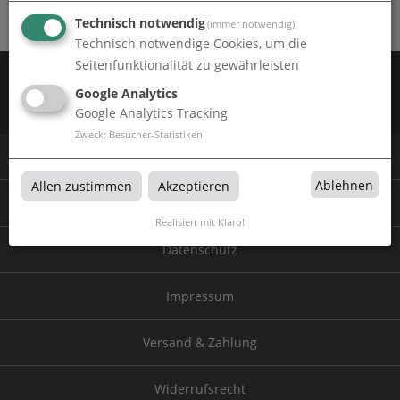
Technisch notwendig
(immer notwendig)
Technisch notwendige Cookies, um die
Seitenfunktionalität zu gewährleisten
Zahlen Sie mit:
Google Analytics
Wir versenden mit:
Google Analytics Tracking
Zweck
:
Besucher-Statistiken
© 2026 by FRIES Crossmedia GmbH
Ablehnen
Allen zustimmen
Akzeptieren
AGB
Realisiert mit Klaro!
Datenschutz
Impressum
Versand & Zahlung
Widerrufsrecht