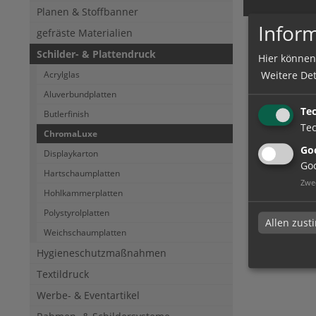
Planen & Stoffbanner
Inform
gefräste Materialien
Chrom
Schilder- & Plattendruck
Hier können
ChromaLux
Weitere Det
Acrylglas
Aluverbundplatten
Te
Butlerfinish
Tec
ChromaLuxe
Goo
Displaykarton
Goo
Hartschaumplatten
Zwe
Hohlkammerplatten
Polystyrolplatten
Allen zus
Weichschaumplatten
Hygieneschutzmaßnahmen
Textildruck
Werbe- & Eventartikel