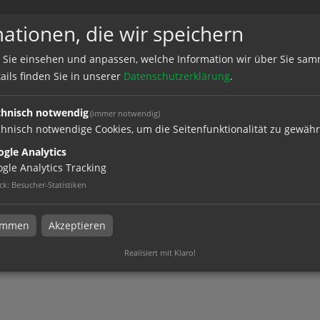
ationen, die wir speichern
aLuxe
 Sie einsehen und anpassen, welche Information wir über Sie sam
e von FRIES Crossmedia in Köln
ails finden Sie in unserer
Datenschutzerklärung
.
chnisch notwendig
(immer notwendig)
hnisch notwendige Cookies, um die Seitenfunktionalität zu gewähr
gle Analytics
gle Analytics Tracking
ck
:
Besucher-Statistiken
timmen
Akzeptieren
Realisiert mit Klaro!