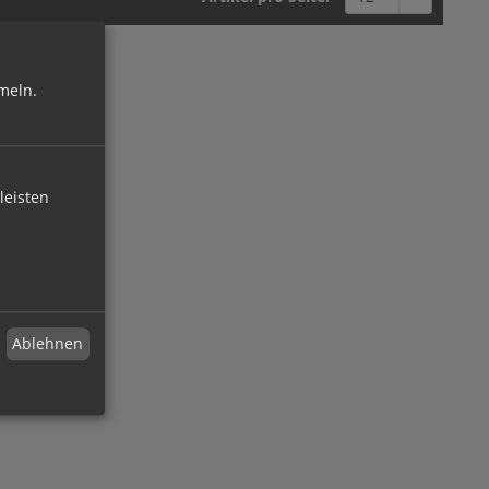
meln.
leisten
Ablehnen