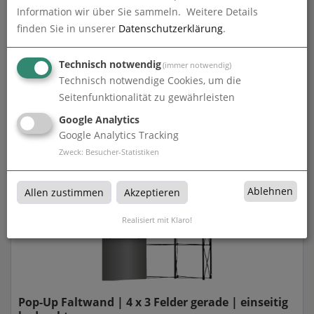
Information wir über Sie sammeln.
Weitere Details
finden Sie in unserer
Datenschutzerklärung
.
Technisch notwendig
(immer notwendig)
Technisch notwendige Cookies, um die
Pop-Up Faltwand | 4 x 3 Felder gebogen |
Seitenfunktionalität zu gewährleisten
einseitig bedruckt
Google Analytics
zum Artikel
Google Analytics Tracking
Zweck
:
Besucher-Statistiken
Ablehnen
Allen zustimmen
Akzeptieren
Realisiert mit Klaro!
Pop-Up Faltwand | 4 x 3 Felder gerade | einseitig