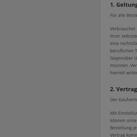
1. Geltun
Für alle Bes
Verbraucher 
ihrer selbst
eine rechtsf
beruflichen T
Gegenüber Un
müssten. Ve
hiermit wide
2. Vertra
Der Kaufvert
Mit Einstell
können unser
Bestellung j
Vertrag komm