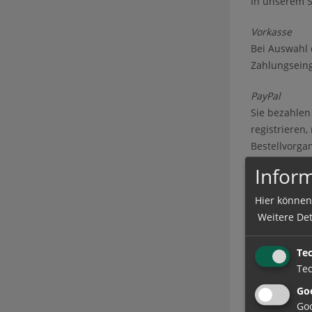
In unserem S
Vorkasse
Bei Auswahl 
Zahlungsein
PayPal
Sie bezahlen
registrieren
Bestellvorga
Inform
Rechnung
Für den Vers
Hier können
Rechnung be
Weitere Det
5. Eigent
Te
Tec
Die Ware ble
Für Unterneh
Goo
einer laufen
Goo