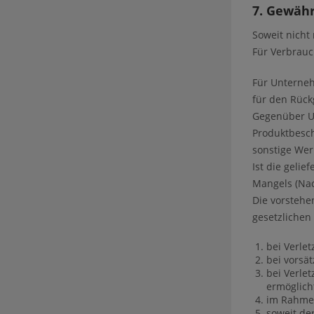
7. Gewähr
Soweit nicht
Für Verbrauc
Für Unterneh
für den Rück
Gegenüber Un
Produktbesch
sonstige We
Ist die geli
Mangels (Nac
Die vorstehe
gesetzlichen
bei Verle
bei vorsät
bei Verle
ermöglich
im Rahmen
soweit de