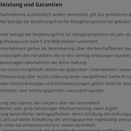
leistung und Garantien
 nachstehend ausdrücklich anders vereinbart, gilt das gesetzliche
her beträgt die Verjährungsfrist für Mängelansprüche bei gebrauc
mer beträgt die Verjährungsfrist für Mängelansprüche ein Jahr ab
griffsanspruch nach § 478 BGB bleiben unberührt.
ternehmern gelten als Vereinbarung über die Beschaffenheit de
reibungen des Herstellers, die in den Vertrag einbezogen wurden;
rbeaussagen übernehmen wir keine Haftung.
eferte Sache mangelhaft, leisten wir gegenüber Unternehmern zun
hbesserung) oder durch Lieferung einer mangelfreien Sache (Ersat
nden Einschränkungen und Fristverkürzungen gelten nicht für An
 Vertreter oder Erfüllungsgehilfen verursacht wurden
tzung des Lebens, des Körpers oder der Gesundheit
zlicher oder grob fahrlässiger Pflichtverletzung sowie Arglist
tzung wesentlicher Vertragspflichten, deren Erfüllung die ordnun
t und auf deren Einhaltung der Vertragspartner regelmäßig vertrau
 eines Garantieversprechens, soweit vereinbart
r Anwendungsbereich des Produkthaftungsgesetzes eröffnet ist.