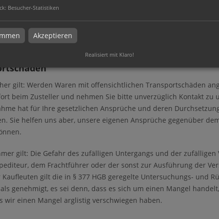
eiterverkauf entstehenden Forderungen treten Sie – unabhängig
ck
:
Besucher-Statistiken
re mit einer neuen Sache - in Höhe des Rechnungsbetrages an un
zur Einziehung der Forderungen ermächtigt, wir dürfen Forderungen
timmen
Akzeptieren
pflichtungen nicht nachkommen.
Realisiert mit Klaro!
ortschäden
her gilt: Werden Waren mit offensichtlichen Transportschäden angel
fort beim Zusteller und nehmen Sie bitte unverzüglich Kontakt zu
hme hat für Ihre gesetzlichen Ansprüche und deren Durchsetzung,
. Sie helfen uns aber, unsere eigenen Ansprüche gegenüber dem 
önnen.
mer gilt: Die Gefahr des zufälligen Untergangs und der zufälligen 
editeur, dem Frachtführer oder der sonst zur Ausführung der Ver
 Kaufleuten gilt die in § 377 HGB geregelte Untersuchungs- und Rüg
e als genehmigt, es sei denn, dass es sich um einen Mangel handel
alls wir einen Mangel arglistig verschwiegen haben.