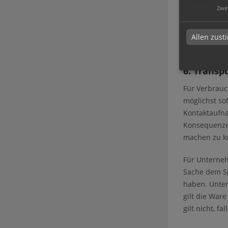
aus diesem W
Zwe
Vorbehaltswa
Sie bleiben 
Allen zus
Zahlungsver
6. Transp
Für Verbrauc
möglichst so
Kontaktaufna
Konsequenzen
machen zu k
Für Unterneh
Sache dem Sp
haben. Unter
gilt die War
gilt nicht, f