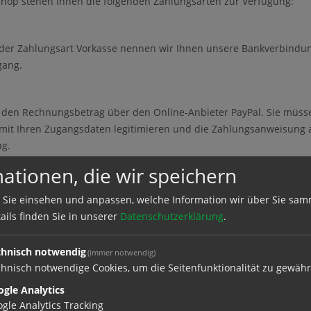
hop stehen Ihnen die folgenden Zahlungsarten zur Verfügung:
der Zahlungsart Vorkasse nennen wir Ihnen unsere Bankverbindung
gang.
 den Rechnungsbetrag über den Online-Anbieter PayPal. Sie müssen 
, mit Ihren Zugangsdaten legitimieren und die Zahlungsanweisung 
ng.
ationen, die wir speichern
and Ihrer gewünschten Produkte, wird lediglich Ihre Anschrift benö
 Sie einsehen und anpassen, welche Information wir über Sie sam
quem per E-Mail.
ails finden Sie in unserer
Datenschutzerklärung
.
umsvorbehalt
chnisch notwendig
(immer notwendig)
hnisch notwendige Cookies, um die Seitenfunktionalität zu gewähr
ibt bis zur vollständigen Bezahlung unser Eigentum.
mer gilt ergänzend: Wir behalten uns das Eigentum an der Ware bi
gle Analytics
den Geschäftsbeziehung vor. Sie dürfen die Vorbehaltsware im ord
gle Analytics Tracking