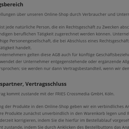
gsbereich
tellungen über unseren Online-Shop durch Verbraucher und Unter
ist jede natürliche Person, die ein Rechtsgeschäft zu Zwecken abs
ändigen beruflichen Tätigkeit zugerechnet werden können. Unterneh
ähige Personengesellschaft, die bei Abschluss eines Rechtsgeschä
ätigkeit handelt.
ternehmern gelten diese AGB auch für künftige Geschäftsbeziehu
rwendet der Unternehmer entgegenstehende oder ergänzende All
rsprochen; sie werden nur dann Vertragsbestandteil, wenn wir d
gspartner, Vertragsschluss
rag kommt zustande mit der FRIES Crossmedia GmbH, Köln.
ung der Produkte in den Online-Shop geben wir ein verbindliches An
e Produkte zunächst unverbindlich in den Warenkorb legen und I
ederzeit korrigieren, indem Sie die hierfür im Bestellablauf vorges
t zustande, indem Sie durch Anklicken des Bestellbuttons das A