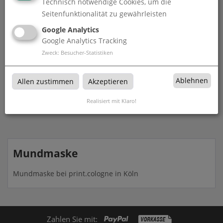
Technisch notwendige Cookies, um die
Seitenfunktionalität zu gewährleisten
unbedruckt
Google Analytics
unbedruckt bei print.cologne in Köln
Google Analytics Tracking
Zweck
:
Besucher-Statistiken
Ablehnen
Allen zustimmen
Akzeptieren
Produkte in
Mundmaske
Realisiert mit Klaro!
Mundmaske
Mundmaske bei print.cologne in Köln
Zahlen Sie mit: