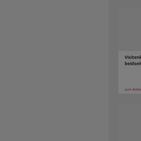
Visiten
beidsei
zum Artik