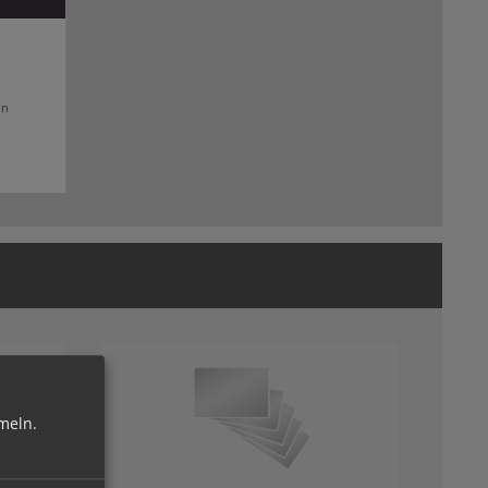
ln
meln.