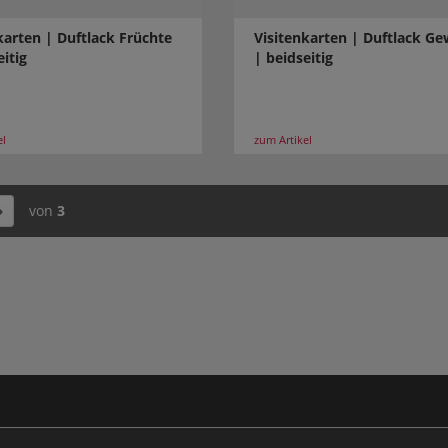
karten | Duftlack Früchte
Visitenkarten | Duftlack G
eitig
| beidseitig
el
zum Artikel
von
3