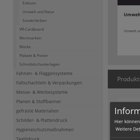
Exklusiv
Umwelt und Natur
Umwelt
Sonderfarben
VR-Cardboard
Umwelt un
Wertmarken
Blöcke
Plakate & Poster
Schreibtischunterlagen
Fahnen- & Flaggensysteme
Produkt
Faltschachteln & Verpackungen
Messe- & Werbesysteme
Planen & Stoffbanner
Inform
gefräste Materialien
Schilder- & Plattendruck
Hier können
Weitere Det
Hygieneschutzmaßnahmen
Textildruck