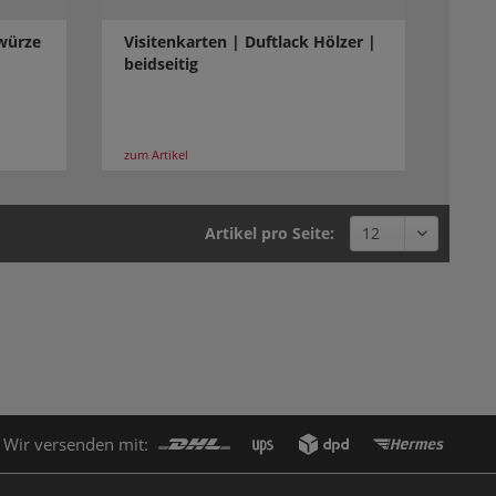
ewürze
Visitenkarten | Duftlack Hölzer |
beidseitig
zum Artikel
Artikel pro Seite:
Wir versenden mit: