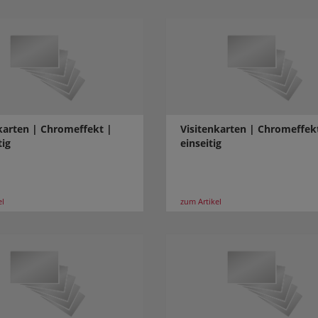
karten | Chromeffekt |
Visitenkarten | Chromeffek
tig
einseitig
el
zum Artikel