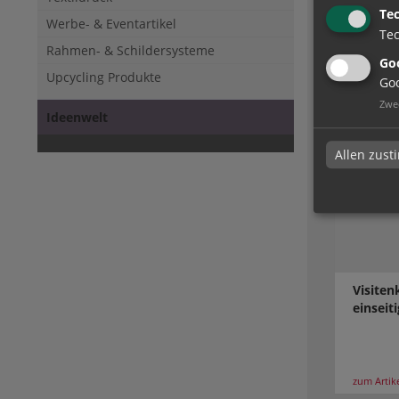
Te
Visiten
Werbe- & Eventartikel
Tec
weiß | 
Rahmen- & Schildersysteme
Goo
Upcycling Produkte
Goo
Zwe
zum Artik
Ideenwelt
Allen zus
Visiten
einseiti
zum Artik