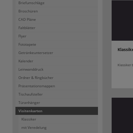
Briefumschläge
Broschüren
CAD Pläne
Faltblätter
Flyer
Fototapete
Klassik
Getränkeuntersetzer
Kalender
Klassiker 
Leinwanddruck
Ordner & Ringbücher
Präsentationsmappen
Tischaufsteller
Türanhänger
Visitenkarten
Klassiker
mit Veredelung