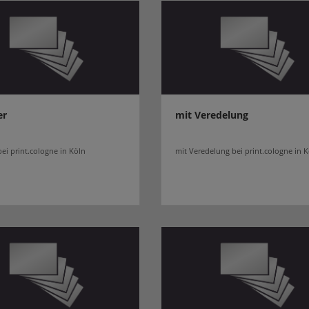
er
mit Veredelung
bei print.cologne in Köln
mit Veredelung bei print.cologne in 