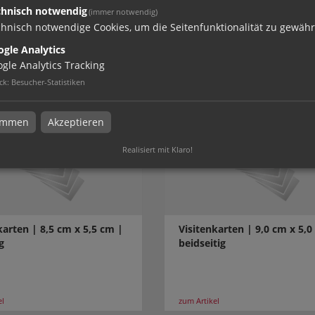
chnisch notwendig
(immer notwendig)
karten | 350 g/m² Offset
Visitenkarten | 350 g/m² Of
hnisch notwendige Cookies, um die Seitenfunktionalität zu gewähr
beidseitig
weiß | einseitig
gle Analytics
gle Analytics Tracking
ck
:
Besucher-Statistiken
el
zum Artikel
timmen
Akzeptieren
Realisiert mit Klaro!
karten | 8,5 cm x 5,5 cm |
Visitenkarten | 9,0 cm x 5,0
g
beidseitig
el
zum Artikel