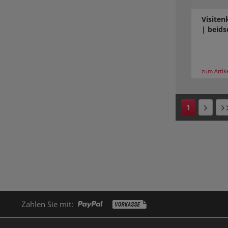
Visiten
| beids
zum Artik
1
Zahlen Sie mit: