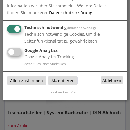
Information wir über Sie sammeln.
Weitere Details
finden Sie in unserer
Datenschutzerklärung
.
Technisch notwendig
Tischaufsteller | System Karlsruhe | DIN A5 quer
(immer notwendig)
Technisch notwendige Cookies, um die
zum Artikel
Seitenfunktionalität zu gewährleisten
Google Analytics
Google Analytics Tracking
Zweck
:
Besucher-Statistiken
Ablehnen
Allen zustimmen
Akzeptieren
Realisiert mit Klaro!
Tischaufsteller | System Karlsruhe | DIN A6 hoch
zum Artikel