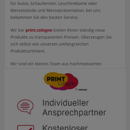
für Autos, Schaufenster, Leuchtreklame oder
Messestände und Messepräsentation, bei uns
bekommen Sie den besten Service.
Wir bei
print.cologne
bieten Ihnen ständig neue
Produkte zu transparenten Preisen. Überzeugen Sie
sich selbst von unserem umfangreichen
Produktsortiment.
Wir sind ein kleines Team aus hochmotivierten
Marketingprofis, die sich in den Bereichen Crossmedia,
Online-Marketing, Print-Marketing, Event- und
Präsentations-Marketing, Sales-Coaching und
Vertriebsunterstützung richtig gut auskennen. Wir sind
flexibel und schnell. Sie können sich darauf verlassen,
dass Sie von uns optimale Leistungen erhalten – dafür
bürgen wir!
Profitieren Sie davon, dass wir gemeinsam nachhaltig