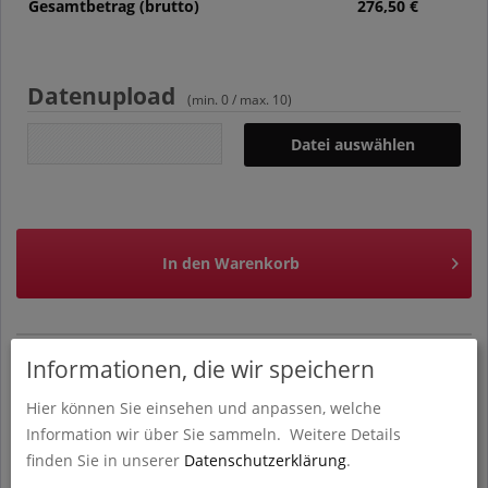
Gesamtbetrag (brutto)
276,50
€
Datenupload
(min. 0 / max. 10)
Datei auswählen
In den
Warenkorb
Informationen, die wir speichern
Hochwertige Broschüre mit Klebebindung von print.cologne
Hier können Sie einsehen und anpassen, welche
in Köln. Unterstreicht Ihre Vielseitigkeit und hinterlässt
Information wir über Sie sammeln.
Weitere Details
garantiert einen bleibenden positiven Eindruck. Elegantes
finden Sie in unserer
Datenschutzerklärung
.
Design.