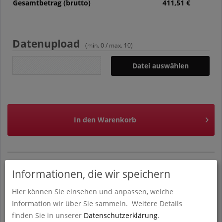
Gesamtbetrag (brutto)
411,51
€
Datenupload
(min. 0 / max. 10)
Datei auswählen
In den
Warenkorb
Informationen, die wir speichern
Hochwertige Broschüre mit Klebebindung von print.cologne
Hier können Sie einsehen und anpassen, welche
in Köln. Verschiedenste Variations- und
Gestaltungsmöglichkeiten. Individuell beidseitig bedruckbar.
Information wir über Sie sammeln.
Weitere Details
DIN A4-Format.
finden Sie in unserer
Datenschutzerklärung
.