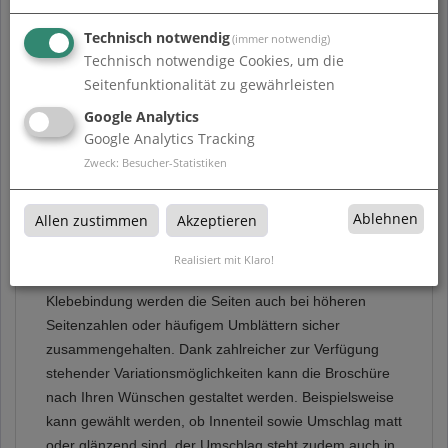
Technisch notwendig
Beschreibung
(immer notwendig)
Technisch notwendige Cookies, um die
Seitenfunktionalität zu gewährleisten
Broschüren Klebebindung DIN A4
Google Analytics
Google Analytics Tracking
Die hochwertigen Broschüren von print.cologne in Köln
sind vielseitig einsetzbar und ideal um Ihr Unternehmen
Zweck
:
Besucher-Statistiken
oder Ihr Portfolio perfekt in Szene zu setzen.
Ablehnen
Allen zustimmen
Akzeptieren
Eine hochwertige Klebebindung sorgt dafür, dass die
Seiten sicher zusammengehalten werden. So gibt es
Realisiert mit Klaro!
keine sichtbaren Metallklammern und durch die stabile
Klebebindung werden die Seiten auch bei höheren
Seitenzahlen oder häufigem Umblättern sicher
zusammengehalten. Dank zahlreicher zur Verfügung
stehender Variationsmöglichkeiten kann die Broschüre
nach Ihren Wünschen gestaltet werden. Beispielsweise
kann gewählt werden, ob Innenteil sowie Umschlag matt
oder glänzend sind, der Umschlag steht zudem auch in