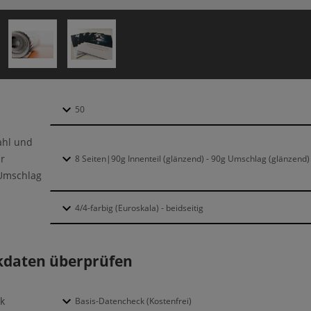
ahl und
r
/Umschlag
kdaten überprüfen
k