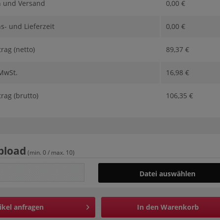
n und Versand
0,00
€
s- und Lieferzeit
0,00
€
ag (netto)
89,37
€
 MwSt.
16,98
€
ag (brutto)
106,35
€
pload
(min. 0 / max. 10)
Datei auswählen
ikel anfragen
In den
Warenkorb