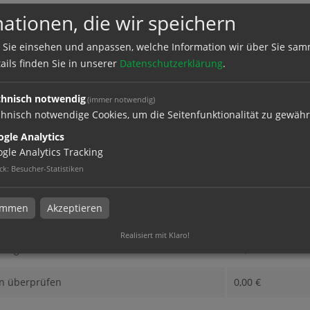
ationen, die wir speichern
ktion und Versand
 Sie einsehen und anpassen, welche Information wir über Sie sam
ails finden Sie in unserer
Datenschutzerklärung
.
chnisch notwendig
(immer notwendig)
hnisch notwendige Cookies, um die Seitenfunktionalität zu gewähr
dresse
gle Analytics
gle Analytics Tracking
ck
:
Besucher-Statistiken
timmen
Akzeptieren
eise im Überblick
Realisiert mit Klaro!
nfiguration
89,37
€
n überprüfen
0,00
€