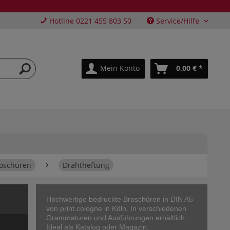
Hotline 0221 455 803 50
Service/Hilfe
Mein Konto
0,00 € *
oschüren
Drahtheftung
Hochwertige bedruckte Broschüren in DIN A5
von print.cologne in Köln. In verschiedenen
Grammaturen und Ausführungen erhältlich.
Ideal als Katalog oder Magazin.