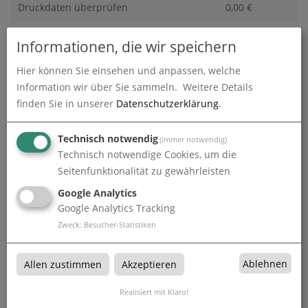
Druckdaten überprüfen
0,00
€
Produktion und Versand
0,00
€
Informationen, die wir speichern
Produktions- und Lieferzeit
0,00
€
Hier können Sie einsehen und anpassen, welche
Information wir über Sie sammeln.
Weitere Details
Gesamtbetrag (netto)
180,60
€
finden Sie in unserer
Datenschutzerklärung
.
zzgl. 19% MwSt.
34,31
€
Technisch notwendig
(immer notwendig)
Technisch notwendige Cookies, um die
Gesamtbetrag (brutto)
214,91
€
Seitenfunktionalität zu gewährleisten
Google Analytics
Google Analytics Tracking
Datenupload
(min. 0 / max. 10)
Zweck
:
Besucher-Statistiken
Datei auswählen
Ablehnen
Allen zustimmen
Akzeptieren
Realisiert mit Klaro!