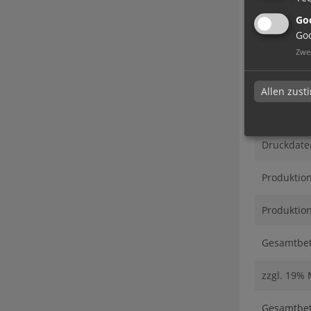
Goo
Goo
Zwe
Alle Pr
Allen zus
Produkt-Ko
Druckdate
Produktio
Produktion
Gesamtbetr
zzgl. 19%
Gesamtbetr