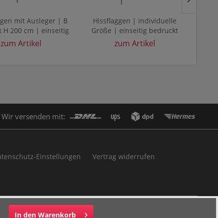
ggen mit Ausleger | B
Hissflaggen | individuelle
Gerü
 H 200 cm | einseitig
Größe | einseitig bedruckt
100 
bedruckt
zum Artikel
zum Artikel
Wir versenden mit:
tenschutz-Einstellungen
Vertrag widerrufen
In den
Warenkorb