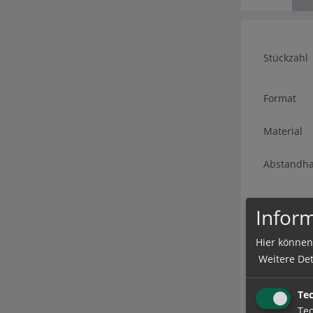
Stückzahl
Format
Material
Abstandha
Inform
Produ
Hier können
Lieferzeit
Weitere Det
Absendera
Te
Tec