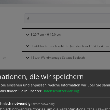
lter
ationen, die wir speichern
ktion und Versand
 Sie einsehen und anpassen, welche Information wir über Sie sam
ails finden Sie in unserer
Datenschutzerklärung
.
dresse
chnisch notwendig
(immer notwendig)
hnisch notwendige Cookies, um die Seitenfunktionalität zu gewähr