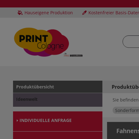
Hauseigene Produktion
Kostenfreier Basis-Date
Produktüb
Produktübersicht
Ideenwelt
Sie befinden 
Sonderfor
INDIVIDUELLE ANFRAGE
Fahnens