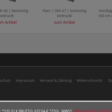
IN A6 | beidseitig
Flyer | DIN A7 | beidseitig
Hissfla
bedruckt
bedruckt
100 cm x
m Artikel
zum Artikel
schutz
Impressum
Versand & Zahlung
Widerrufsrecht
Da
 *535,32 €
BRUTTO: 637,04 €
*ZZGL. MWST.
VERSANDKOSTENFREI