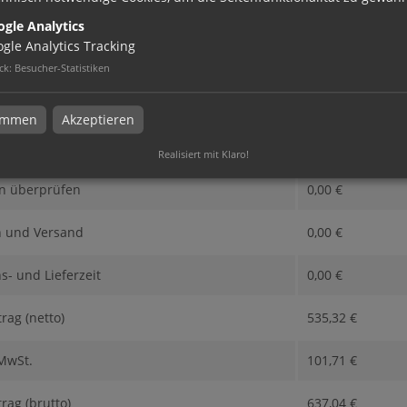
gle Analytics
gle Analytics Tracking
ck
:
Besucher-Statistiken
eise im Überblick
timmen
Akzeptieren
nfiguration
535,32
€
Realisiert mit Klaro!
n überprüfen
0,00
€
n und Versand
0,00
€
s- und Lieferzeit
0,00
€
ag (netto)
535,32
€
 MwSt.
101,71
€
ag (brutto)
637,04
€