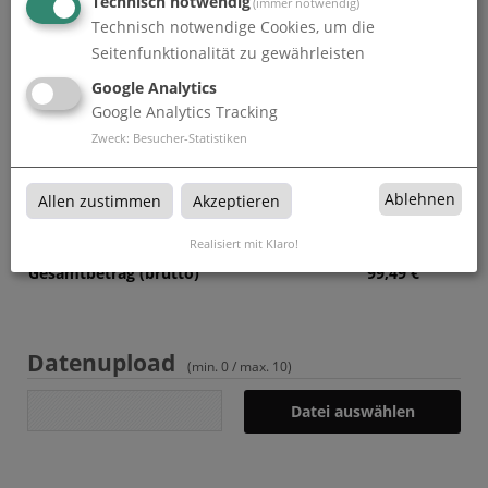
Technisch notwendig
(immer notwendig)
Technisch notwendige Cookies, um die
Druckdaten überprüfen
0,00
€
Seitenfunktionalität zu gewährleisten
Produktion und Versand
0,00
€
Google Analytics
Google Analytics Tracking
Produktions- und Lieferzeit
0,00
€
Zweck
:
Besucher-Statistiken
Gesamtbetrag (netto)
83,61
€
Ablehnen
Allen zustimmen
Akzeptieren
zzgl. 19% MwSt.
15,89
€
Realisiert mit Klaro!
Gesamtbetrag (brutto)
99,49
€
Datenupload
(min. 0 / max. 10)
Datei auswählen