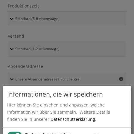
Produktionszeit
Versand
Absenderadresse
Informationen, die wir speichern
Hier können Sie einsehen und anpassen, welche
Information wir über Sie sammeln.
Weitere Details
Alle Preise im Überblick
finden Sie in unserer
Datenschutzerklärung
.
Produkt-Konfiguration
83,61
€