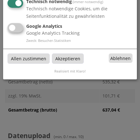
Technisch notwendig
(immer notwendig)
Technisch notwendige Cookies, um die
Alle Preise im Überblick
Seitenfunktionalität zu gewährleisten
Produkt-Konfiguration
535,32
€
Google Analytics
Google Analytics Tracking
Druckdaten überprüfen
0,00
€
Zweck
:
Besucher-Statistiken
Produktion und Versand
0,00
€
Ablehnen
Allen zustimmen
Akzeptieren
Produktions- und Lieferzeit
0,00
€
Realisiert mit Klaro!
Gesamtbetrag (netto)
535,32
€
zzgl. 19% MwSt.
101,71
€
Gesamtbetrag (brutto)
637,04
€
Datenupload
(min. 0 / max. 10)